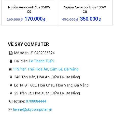
Nguồn Aerocool Plus 350W
Nguồn Aerocool Plus 400W
Cũ
Cũ
Giá
Giá
Giá
Giá
170.000
350.000
260.000
450.000
₫
₫
₫
₫
gốc
hiện
gốc
hiện
là:
tại
là:
tại
260.000₫.
là:
450.000₫.
là:
170.000₫.
350.000
VỀ SKY COMPUTER
Mã số thuế: 0402036824
Đại diện:
Lê Thanh Tuấn
115 Yên Thế, Hòa An, Cẩm Lệ, Đà Nẵng
340 Tôn Đản, Hòa An, Cẩm Lệ, Đà Nẵng
Lô 14 ĐT 605, Hòa Châu, Hòa Vang, Đà Nẵng
29 Trần Lê, Hòa Xuân, Cẩm Lệ, Đà Nẵng
Hotline:
0708084444
lienhe@skycomputer.vn