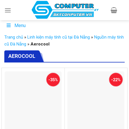
Skip
to
content
Menu
Trang chủ
»
Linh kiện máy tính cũ tại Đà Nẵng
»
Nguồn máy tính
cũ Đà Nẵng
»
Aerocool
AEROCOOL
-35%
-22%